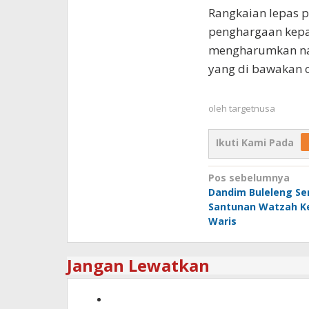
Rangkaian lepas p
penghargaan kepad
mengharumkan nam
yang di bawakan o
oleh
targetnusa
Ikuti Kami Pada
Navigasi
Pos sebelumnya
Dandim Buleleng Se
pos
Santunan Watzah Ke
Waris
Jangan Lewatkan