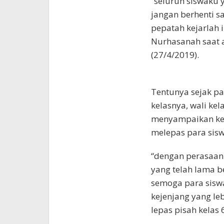
“seluruh siswaku y
jangan berhenti s
pepatah kejarlah 
Nurhasanah saat a
(27/4/2019).
Tentunya sejak par
kelasnya, wali kel
menyampaikan ke
melepas para sisw
“dengan perasaan
yang telah lama 
semoga para siswa
kejenjang yang leb
lepas pisah kelas