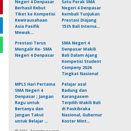
Negeri 4 Denpasar
Satu Perak SMA
Berhasil Rebut
Negeri 4 Denpasar
Tiket ke Kompetisi
Kembali Tunjukan
Kewirausahaan
Prestasi Diajang
Asia Pasifik
15th Bali Interna…
Mewak…
Prestasi Terus
SMA Negeri 4
Mengalir Ke- SMA
Denpasar Wakili
Negeri 4 Denpasar
Bali Dalam Ajang
Kompetisi Student
Compeny 2026
Tingkat Nasional
MPLS Hari Pertama
Pelajar asal
SMA Negeri 4
Badung dan
Denpasar ; Jangan
Karangasem
Ragu untuk
Terpilih Wakili Bali
Bertanya dan
di Paskibraka
Jangan Takut
Nasional, Gubernur
untuk Belajar …
Koster Mint…