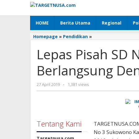
Lewati
ke
konten
HOME
Berita Utama
Regional
Pol
Homepage
»
Pendidikan
»
Lepas
Pisah
Lepas Pisah SD 
SD
Negeri
3
Berlangsung De
Sukowono
Berlangsung
Dengan
27 April 2019
oleh
-
1,381 views
Hikmad
targetnusa
Tentang Kami
TARGETNUSA.COM,
No 3 Sukowono Ka
Targetnusa.com