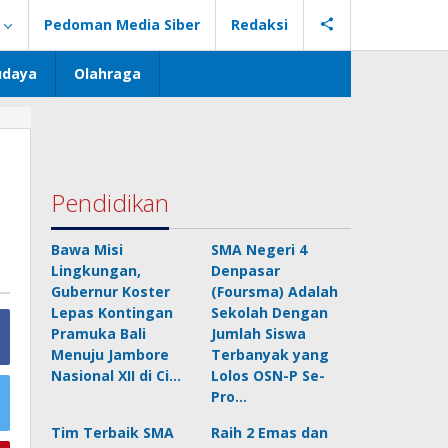
Pedoman Media Siber
Redaksi
udaya
Olahraga
Pendidikan
Bawa Misi
SMA Negeri 4
Lingkungan,
Denpasar
Gubernur Koster
(Foursma) Adalah
Lepas Kontingan
Sekolah Dengan
Pramuka Bali
Jumlah Siswa
Menuju Jambore
Terbanyak yang
Nasional XII di Ci…
Lolos OSN-P Se-
Pro…
Tim Terbaik SMA
Raih 2 Emas dan