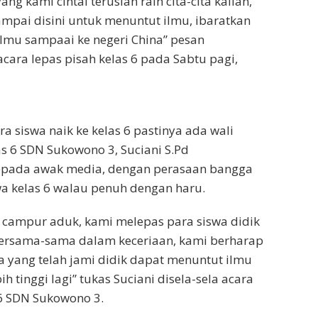
ang kami cintai teruslah raih cita-cita kalian,
ampai disini untuk menuntut ilmu, ibaratkan
ilmu sampaai ke negeri China” pesan
cara lepas pisah kelas 6 pada Sabtu pagi,
a siswa naik ke kelas 6 pastinya ada wali
as 6 SDN Sukowono 3, Suciani S.Pd
pada awak media, dengan perasaan bangga
a kelas 6 walau penuh dengan haru.
 campur aduk, kami melepas para siswa didik
bersama-sama dalam keceriaan, kami berharap
 yang telah jami didik dapat menuntut ilmu
ih tinggi lagi” tukas Suciani disela-sela acara
 6 SDN Sukowono 3.