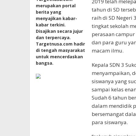
2019 telah melepas
merupakan portal
tahun di SD terse
berita yang
raih di SD Negeri
menyajikan kabar-
kabar terkini.
tingkat sekolah m
Disajikan secara jujur
perasaan campur 
dan terpercaya.
dan para guru ya
Targetnusa.com hadir
macam ilmu.
di tengah masyarakat
untuk mencerdaskan
bangsa.
Kepala SDN 3 Suk
menyampaikan, de
siswanya yang sud
sampai kelas ena
Sudah 6 tahun be
dalam mendidik pa
bersemangat dala
para siswanya.