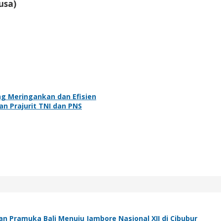
usa)
ang Meringankan dan Efisien
n Prajurit TNI dan PNS
n Pramuka Bali Menuju Jambore Nasional XII di Cibubur