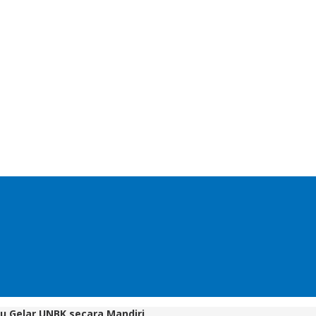
u Gelar UNBK secara Mandiri