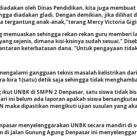
 diadakan oleh Dinas Pendidikan, kita juga membua
ngga diadakan gladi. Dengan demikian, jika dilihat d
a tergantung anak-anak,”terang Mercy Victoria Gigi
g memuaskan sehingga rekan-rekan guru memberi lat
ang sejenis, dimana kisi-kisinya sudah sesuai.” Dis
antaran keterbatasan dana. “Untuk pengayaan tidak
mengalami gangguan teknis masalah kelistrikan dari 
a-kira 1(satu) detik saja sehingga tidak menghamba
g ikut UNBK di SMPN 2 Denpasar, satu siswa tidak bis
Hari ini belum ada laporan apakah siswa bersangkuta
N maka dipastikan mengikuti ujian susulan yang aka
enpasar menyelenggarakan UNBK secara mandiri di 
an di Jalan Gunung Agung Denpasar ini menyelengga