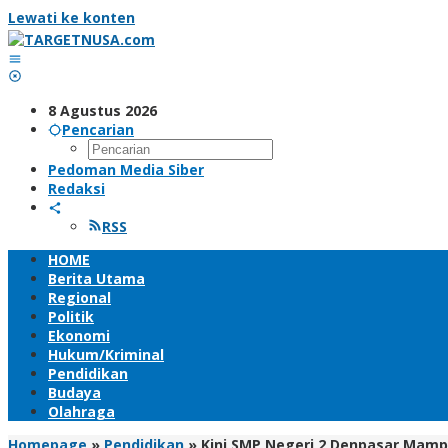
Lewati ke konten
8 Agustus 2026
Pencarian
Pedoman Media Siber
Redaksi
RSS
HOME
Berita Utama
Regional
Politik
Ekonomi
Hukum/Kriminal
Pendidikan
Budaya
Olahraga
Homepage
»
Pendidikan
»
Kini SMP Negeri 2 Denpasar Mamp