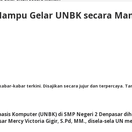
Mampu Gelar UNBK secara Man
abar-kabar terkini. Disajikan secara jujur dan terpercaya. 
sis Komputer (UNBK) di SMP Negeri 2 Denpasar diha
r Mercy Victoria Gigir, S.Pd, MM., disela-sela UN m