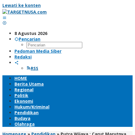
Lewati ke konten
8 Agustus 2026
Pencarian
Pedoman Media Siber
Redaksi
RSS
HOME
Berita Utama
Regional
Politik
Ekonomi
Hukum/Kriminal
Pendidikan
Budaya
Olahraga
Homepage
»
Pendidikan
»
Putra Wijaya : Carut Marutnya