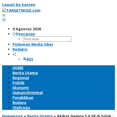
Lewati ke konten
9 Agustus 2026
Pencarian
Pedoman Media Siber
Redaksi
RSS
HOME
Berita Utama
Regional
Politik
Ekonomi
Hukum/Kriminal
Pendidikan
Budaya
Olahraga
Homepage
»
Berita Utama
»
Akibat Gempa 5,6 SR di Solok