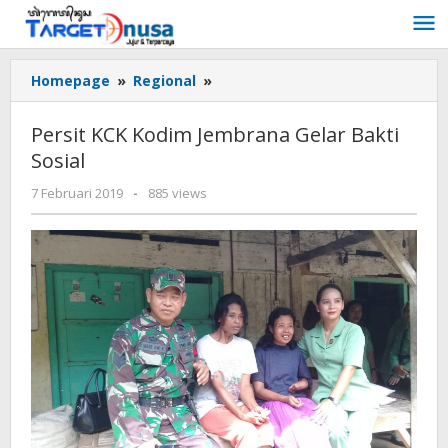
Lewati
ke
konten
Persit
Homepage
»
Regional
»
KCK
Kodim
Persit KCK Kodim Jembrana Gelar Bakti
Jembrana
Sosial
Gelar
Bakti
oleh
7 Februari 2019
-
885 views
Sosial
targetnusa