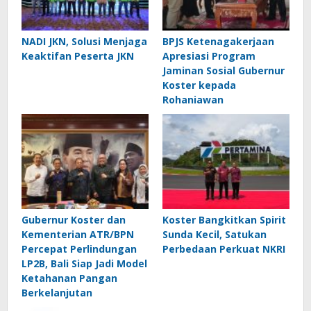
NADI JKN, Solusi Menjaga
BPJS Ketenagakerjaan
Keaktifan Peserta JKN
Apresiasi Program
Jaminan Sosial Gubernur
Koster kepada
Rohaniawan
Gubernur Koster dan
Koster Bangkitkan Spirit
Kementerian ATR/BPN
Sunda Kecil, Satukan
Percepat Perlindungan
Perbedaan Perkuat NKRI
LP2B, Bali Siap Jadi Model
Ketahanan Pangan
Berkelanjutan