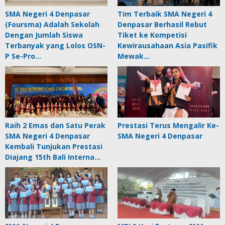
SMA Negeri 4 Denpasar
Tim Terbaik SMA Negeri 4
(Foursma) Adalah Sekolah
Denpasar Berhasil Rebut
Dengan Jumlah Siswa
Tiket ke Kompetisi
Terbanyak yang Lolos OSN-
Kewirausahaan Asia Pasifik
P Se-Pro…
Mewak…
Raih 2 Emas dan Satu Perak
Prestasi Terus Mengalir Ke-
SMA Negeri 4 Denpasar
SMA Negeri 4 Denpasar
Kembali Tunjukan Prestasi
Diajang 15th Bali Interna…