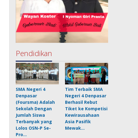
Pendidikan
SMA Negeri 4
Tim Terbaik SMA
Denpasar
Negeri 4 Denpasar
(Foursma) Adalah
Berhasil Rebut
Sekolah Dengan
Tiket ke Kompetisi
Jumlah Siswa
Kewirausahaan
Terbanyak yang
Asia Pasifik
Lolos OSN-P Se-
Mewak…
Pro…