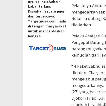
menyajikan kabar-
Pelakunya Abdul 
kabar terkini.
Disajikan secara jujur
mengedarkan sabhu
dan terpercaya.
Bulan ia datang 
Targetnusa.com hadir
diedarkan.
di tengah masyarakat
untuk mencerdaskan
Pelaku Asal Jati 
bangsa.
Pengepul Barang 
barang rongsokan
kemudian dari Ja
“ 4 Paket Sabhu s
didalam Charger 
mengelabui petuga
mengedarkannya b
(27) yang bekerja
Djoko Hariadi,S.H
sepekan terakhir,