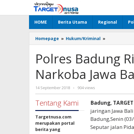
Lewati
ke
konten
HOME
Berita Utama
Regional
Pol
Polres
Homepage
»
Hukum/Kriminal
»
Badung
Ringkus
Polres Badung R
Pengedar
Narkoba
Narkoba Jawa Ba
Jawa
Bali
oleh
14 September 2018
-
904 views
targetnusa
Tentang Kami
Badung, TARGE
jaringan Jawa Bali
Targetnusa.com
Badung,Senin (03/
merupakan portal
Seputar jalan Pid
berita yang