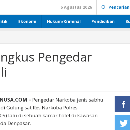
6 Agustus 2026
Pencarian
itik
Ekonomi
Hukum/Kriminal
Pendidikan
B
ingkus Pengedar
li
TNUSA.COM –
Pengedar Narkoba jenis sabhu
 di Gulung sat Res Narkoba Polres
09) lalu di sebuah kamar hotel di kawasan
ada Denpasar.