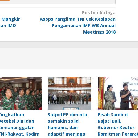
Pos berikutnya
i Mangkir
Asops Panglima TNI Cek Kesiapan
tan IMO
Pengamanan IMF-WB Annual
Meetings 2018
Tingkatkan
Satpol PP diminta
Pisah Sambut
Deteksi Dini dan
semakin solid,
Kajati Bali,
Kemanunggalan
humanis, dan
Gubernur Koster
TNI-Rakyat, Kodim
adaptif menjaga
Komitmen Perera