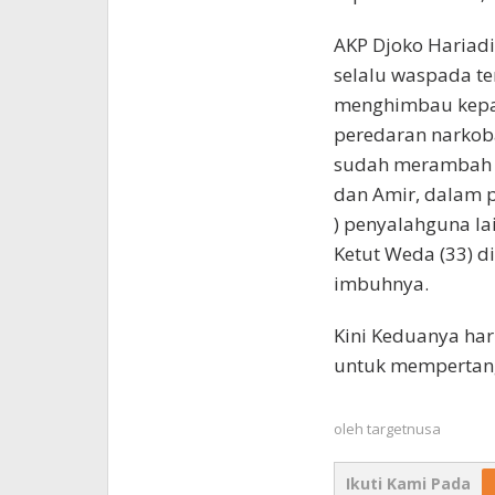
AKP Djoko Hariad
selalu waspada te
menghimbau kepad
peredaran narkob
sudah merambah k
dan Amir, dalam p
) penyalahguna lai
Ketut Weda (33) 
imbuhnya.
Kini Keduanya har
untuk mempertan
oleh
targetnusa
Ikuti Kami Pada