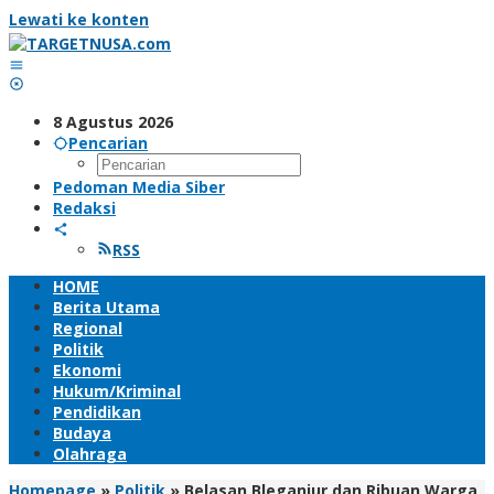
Lewati ke konten
8 Agustus 2026
Pencarian
Pedoman Media Siber
Redaksi
RSS
HOME
Berita Utama
Regional
Politik
Ekonomi
Hukum/Kriminal
Pendidikan
Budaya
Olahraga
Homepage
»
Politik
»
Belasan Bleganjur dan Ribuan Warga