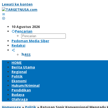
Lewati ke konten
10 Agustus 2026
Pencarian
Pedoman Media Siber
Redaksi
RSS
HOME
Berita Utama
Regional
Politik
Ekonomi
Hukum/Kriminal
Pendidikan
Budaya
Olahraga
Homepage
»
Politik
»
Ratusan Sopir Konvensional Mengadu 