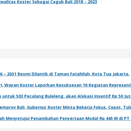
alitas Koster Sebagai Cagub Bali 2018 – 2023
– 2031 Resmi Dilantik di Taman Fatahilah, Kota Tua Jakarta.
, Wayan Koster Laporkan Kesuksesan 16 Kegiatan Representasi
ntuk 503 Pecalang Buleleng, akan Alokasi Insentif Rp 50 Jut
mprov Bali, Gubernur Koster Minta Bekerja Fokus, Cepat, Tul
lah Menyetujui Penambahan Penyertaan Modal Rp 445 M di PT 