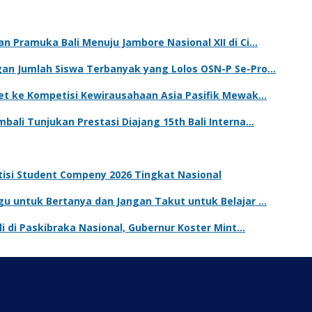
n Pramuka Bali Menuju Jambore Nasional XII di Ci…
gan Jumlah Siswa Terbanyak yang Lolos OSN-P Se-Pro…
ket ke Kompetisi Kewirausahaan Asia Pasifik Mewak…
bali Tunjukan Prestasi Diajang 15th Bali Interna…
tisi Student Compeny 2026 Tingkat Nasional
gu untuk Bertanya dan Jangan Takut untuk Belajar …
li di Paskibraka Nasional, Gubernur Koster Mint…