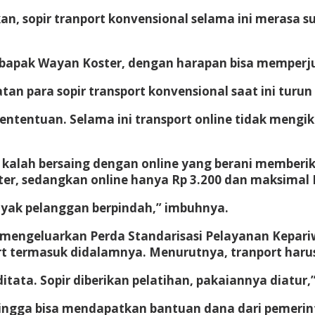
an, sopir tranport konvensional selama ini merasa 
bapak Wayan Koster, dengan harapan bisa memperju
n para sopir transport konvensional saat ini turun 
kententuan. Selama ini transport online tidak meng
l kalah bersaing dengan online yang berani memberi
er, sedangkan online hanya Rp 3.200 dan maksimal R
yak pelanggan berpindah,” imbuhnya.
mengeluarkan Perda Standarisasi Pelayanan Kepari
rt termasuk didalamnya. Menurutnya, tranport harus
itata. Sopir diberikan pelatihan, pakaiannya diatur,
hingga bisa mendapatkan bantuan dana dari pemerin