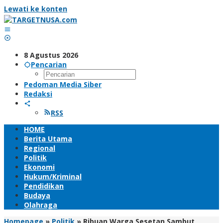
Lewati ke konten
8 Agustus 2026
Pencarian
Pedoman Media Siber
Redaksi
RSS
HOME
Berita Utama
Regional
Politik
Ekonomi
Hukum/Kriminal
Pendidikan
Budaya
Olahraga
Homepage
»
Politik
»
Ribuan Warga Sesetan Sambut