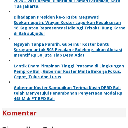
2026 – 2031 Resmi Dilantik di Taman Fatahilah, Kota
Tua Jakarta.
Dihadapan Presiden ke-5 RI Ibu Megawati
Soekarnoputri, Wayan Koster Laporkan Kesuksesan
16 Kegiatan Representasi Idiologi Trisakti Bung Karno
di Bali subjudul
Ngayah Tanpa Pamrih, Gubernur Koster bantu
Seragam untuk 503 Pecalang Buleleng, akan Alokasi
Insentif Rp 50 Juta Tiap Desa Adat
Lantik Enam Pimpinan Tinggi Pratama di Lingkungan
Pemprov Bali, Gubernur Koster Minta Bekerja Fokus,
Cepat, Tulus dan Lurus
Gubernur Koster Sampaikan Terima Kasih DPRD Bali
telah Menyetujui Penambahan Penyertaan Modal Rp
445 M di PT BPD Bali
Komentar