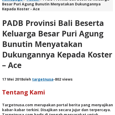
Besar Puri Agung Bunutin Menyatakan Dukungannya
Kepada Koster - Ace
PADB Provinsi Bali Beserta
Keluarga Besar Puri Agung
Bunutin Menyatakan
Dukungannya Kepada Koster
– Ace
17 Mei 2018
oleh
targetnusa
-
802 views
Tentang Kami
Targetnusa.com
merupakan portal berita yang menyajikan
kabar-kabar terkini. Disajikan secara jujur dan terpercaya.
Targetnusa.com hadir di tengah masyarakat untuk