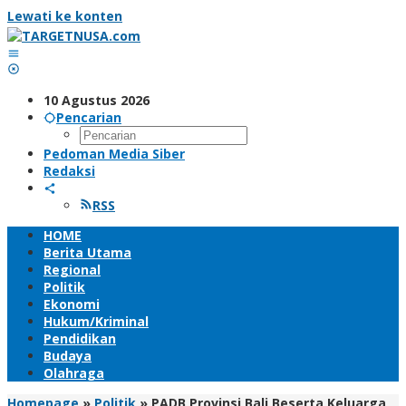
Lewati ke konten
10 Agustus 2026
Pencarian
Pedoman Media Siber
Redaksi
RSS
HOME
Berita Utama
Regional
Politik
Ekonomi
Hukum/Kriminal
Pendidikan
Budaya
Olahraga
Homepage
»
Politik
»
PADB Provinsi Bali Beserta Keluarga