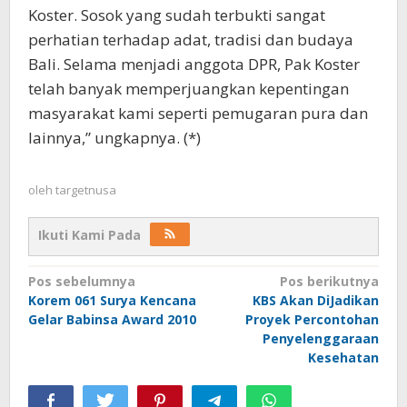
Koster. Sosok yang sudah terbukti sangat
perhatian terhadap adat, tradisi dan budaya
Bali. Selama menjadi anggota DPR, Pak Koster
telah banyak memperjuangkan kepentingan
masyarakat kami seperti pemugaran pura dan
lainnya,” ungkapnya. (*)
oleh
targetnusa
Ikuti Kami Pada
Navigasi
Pos sebelumnya
Pos berikutnya
Korem 061 Surya Kencana
KBS Akan DiJadikan
pos
Gelar Babinsa Award 2010
Proyek Percontohan
Penyelenggaraan
Kesehatan