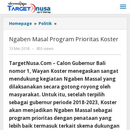
Lewati
ke
konten
Ngaben
Homepage
»
Politik
»
Masal
Program
Ngaben Masal Program Prioritas Koster
Prioritas
Koster
oleh
13 Mei 2018
-
855 views
targetnusa
TargetNusa.Com – Calon Gubernur Bali
nomor 1, Wayan Koster menegaskan sangat
mendukung kegiatan Ngaben Massal yang
dilaksanakan secara gotong-royong oleh
masyarakat. Untuk itu, setelah terpilih
sebagai gubernur periode 2018-2023, Koster
akan menjadikan Ngaben Massal sebagai
program prioritas dengan penataan yang
lebih baik termasuk terkait skema dukungan