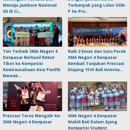
Menuju Jambore Nasional
Terbanyak yang Lolos OSN-
XII di Ci…
P Se-Pro…
Tim Terbaik SMA Negeri 4
Raih 2 Emas dan Satu Perak
Denpasar Berhasil Rebut
SMA Negeri 4 Denpasar
Tiket ke Kompetisi
Kembali Tunjukan Prestasi
Kewirausahaan Asia Pasifik
Diajang 15th Bali Interna…
Mewak…
Prestasi Terus Mengalir Ke-
SMA Negeri 4 Denpasar
SMA Negeri 4 Denpasar
Wakili Bali Dalam Ajang
Kompetisi Student