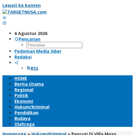
Lewati ke konten
6 Agustus 2026
Pencarian
Pedoman Media Siber
Redaksi
RSS
HOME
Berita Utama
Regional
Politik
Ekonomi
Hukum/Kriminal
Pendidikan
Budaya
Olahraga
Homepage
»
Hukum/Kriminal
»
Pencuri Di Villa Moso