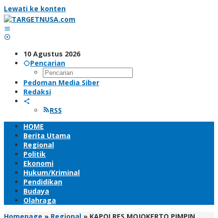
Lewati ke konten
10 Agustus 2026
Pencarian
Pedoman Media Siber
Redaksi
RSS
HOME
Berita Utama
Regional
Politik
Ekonomi
Hukum/Kriminal
Pendidikan
Budaya
Olahraga
Homepage
»
Regional
»
KAPOLRES MOJOKERTO PIMPIN