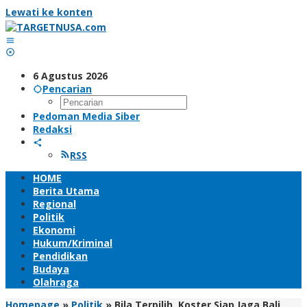
Lewati ke konten
6 Agustus 2026
Pencarian
Pedoman Media Siber
Redaksi
RSS
HOME
Berita Utama
Regional
Politik
Ekonomi
Hukum/Kriminal
Pendidikan
Budaya
Olahraga
Homepage
»
Politik
»
Bila Terpilih, Koster Siap Jaga Bali