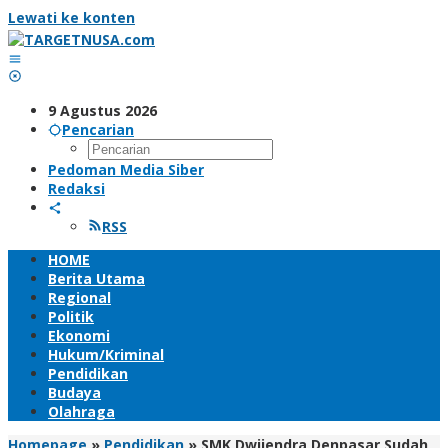
Lewati ke konten
9 Agustus 2026
Pencarian
Pedoman Media Siber
Redaksi
RSS
HOME
Berita Utama
Regional
Politik
Ekonomi
Hukum/Kriminal
Pendidikan
Budaya
Olahraga
Homepage
»
Pendidikan
»
SMK Dwijendra Denpasar Sudah