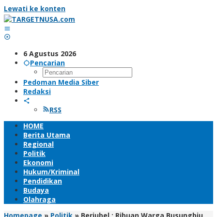
Lewati ke konten
6 Agustus 2026
Pencarian
Pedoman Media Siber
Redaksi
RSS
HOME
Berita Utama
Regional
Politik
Ekonomi
Hukum/Kriminal
Pendidikan
Budaya
Olahraga
Homepage
»
Politik
»
Berjubel ; Ribuan Warga Busungbiu