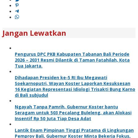
Jangan Lewatkan
Pengurus DPC PKB Kabupaten Tabanan Bali Periode
2026 – 2031 Resmi Dilantik di Taman Fatahilah, Kota
Tua Jakarta.
Dihadapan Presiden ke-5 RI Ibu Megawati
Soekarnoputri, Wayan Koster Laporkan Kesuksesan
16 Kegiatan Representasi Idiologi Trisakti Bung Karno
di Bali subjudul
Ngayah Tanpa Pamrih, Gubernur Koster bantu
Seragam untuk 503 Pecalang Buleleng, akan Alokasi
Insentif Rp 50 Juta Tiap Desa Adat
Lantik Enam Pimpinan Tinggi Pratama di Lingkungan
Pemprov Bali, Gubernur Koster Minta Bekerja Fokus,