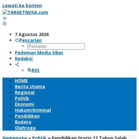
Lewati ke konten
7 Agustus 2026
Pencarian
Pedoman Media Siber
Redaksi
RSS
HOME
Berita Utama
Regional
Politik
Ekonomi
Hukum/Kriminal
Pendidikan
Budaya
Olahraga
Homepage
»
Politik
»
Pendidikan Gratis 12 Tahun Salah