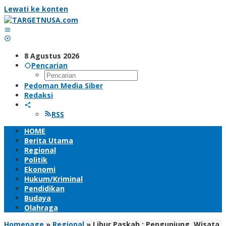
Lewati ke konten
8 Agustus 2026
Pencarian
Pedoman Media Siber
Redaksi
RSS
HOME
Berita Utama
Regional
Politik
Ekonomi
Hukum/Kriminal
Pendidikan
Budaya
Olahraga
Homepage
»
Regional
»
Libur Paskah : Pengunjung Wisata