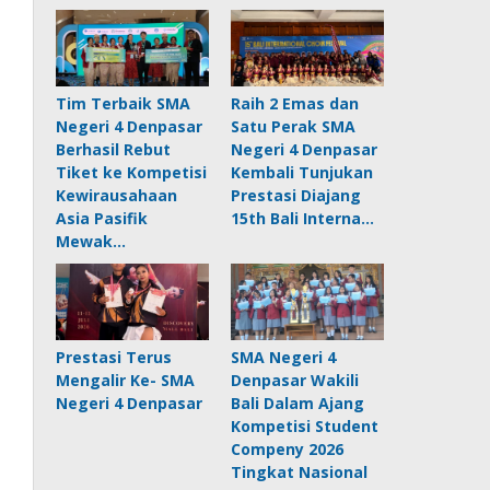
Tim Terbaik SMA
Raih 2 Emas dan
Negeri 4 Denpasar
Satu Perak SMA
Berhasil Rebut
Negeri 4 Denpasar
Tiket ke Kompetisi
Kembali Tunjukan
Kewirausahaan
Prestasi Diajang
Asia Pasifik
15th Bali Interna…
Mewak…
Prestasi Terus
SMA Negeri 4
Mengalir Ke- SMA
Denpasar Wakili
Negeri 4 Denpasar
Bali Dalam Ajang
Kompetisi Student
Compeny 2026
Tingkat Nasional