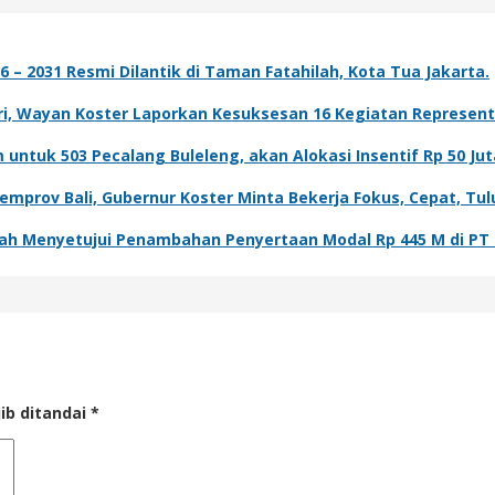
– 2031 Resmi Dilantik di Taman Fatahilah, Kota Tua Jakarta.
, Wayan Koster Laporkan Kesuksesan 16 Kegiatan Representasi
ntuk 503 Pecalang Buleleng, akan Alokasi Insentif Rp 50 Jut
mprov Bali, Gubernur Koster Minta Bekerja Fokus, Cepat, Tul
lah Menyetujui Penambahan Penyertaan Modal Rp 445 M di PT 
ib ditandai
*