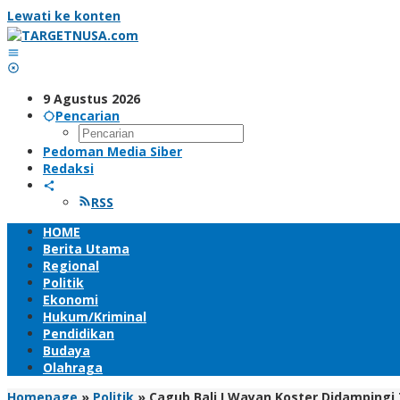
Lewati ke konten
9 Agustus 2026
Pencarian
Pedoman Media Siber
Redaksi
RSS
HOME
Berita Utama
Regional
Politik
Ekonomi
Hukum/Kriminal
Pendidikan
Budaya
Olahraga
Homepage
»
Politik
»
Cagub Bali I Wayan Koster Didampin