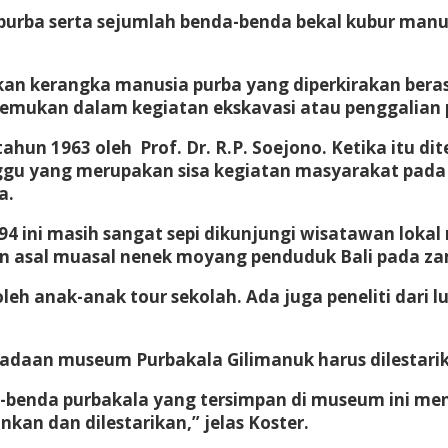
 purba serta sejumlah benda-benda bekal kubur manus
an kerangka manusia purba yang diperkirakan beras
emukan dalam kegiatan ekskavasi atau penggalian p
 tahun 1963 oleh Prof. Dr. R.P. Soejono. Ketika itu
ggu yang merupakan sisa kegiatan masyarakat pada 
a.
 ini masih sangat sepi dikunjungi wisatawan loka
an asal muasal nenek moyang penduduk Bali pada z
eh anak-anak tour sekolah. Ada juga peneliti dari l
radaan museum Purbakala Gilimanuk harus dilestari
enda purbakala yang tersimpan di museum ini menja
kan dan dilestarikan,” jelas Koster.