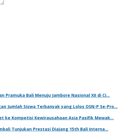
n Pramuka Bali Menuju Jambore Nasional XII di Ci…
gan Jumlah Siswa Terbanyak yang Lolos OSN-P Se-Pro…
ket ke Kompetisi Kewirausahaan Asia Pasifik Mewak…
bali Tunjukan Prestasi Diajang 15th Bali Interna…