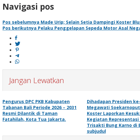
Navigasi pos
Pos sebelumnya
Made Urip; Selain Setia Dampingi Koster B
Pos berikutnya
Pelaku Penggelapan Sepeda Motor Asal Nega
Jangan Lewatkan
Pengurus DPC PKB Kabupaten
Dihadapan Presiden ke-
Tabanan Bali Periode 2026 – 2031
Megawati Soekarnoput
Resmi Dilantik di Taman
Koster Laporkan Kesuk
Fatahilah, Kota Tua Jakarta.
Kegiatan Representasi 
Trisakti Bung Karno di B
subjudul