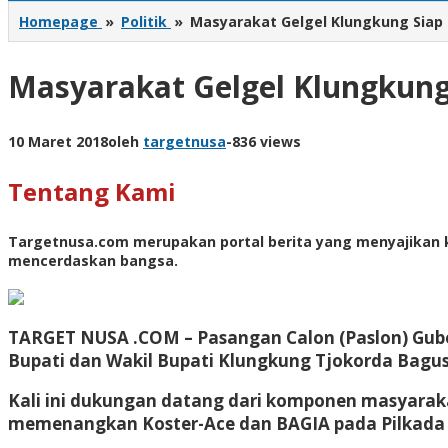
Homepage
»
Politik
»
Masyarakat Gelgel Klungkung Sia
Masyarakat Gelgel Klungkun
10 Maret 2018
oleh
targetnusa
-
836 views
Tentang Kami
Targetnusa.com
merupakan portal berita yang menyajikan k
mencerdaskan bangsa.
TARGET NUSA .COM –
Pasangan Calon (Paslon) Gube
Bupati dan Wakil Bupati Klungkung Tjokorda Bagu
Kali ini dukungan datang dari komponen masyarak
memenangkan Koster-Ace dan BAGIA pada Pilkada Se