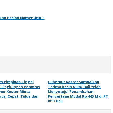
kan Paslon Nomer Urut 1
m Pimpinan Tinggi
Gubernur Koster Sampaikan
i Lingkungan Pemprov
Terima Kasih DPRD Bali telah
rnur Koster Minta
Menyetujui Penambahan
kus, Cepat, Tulus dan
Penyertaan Modal Rp 445 M di PT
BPD Bali