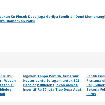
lusukan Ke Plosok Desa Juga Gerilya Sendirian Demi Memenang
ra Diamankan Polisi
5 RI Ibu
Ngayah Tanpa Pamrih, Gubernur
Lantik Ena
ri, Wayan
Koster bantu Seragam untuk 503
Pratama d
sesan 16
Pecalang Buleleng, akan Alokasi
Bali, Gube
Idiologi
Insentif Rp 50 Juta Tiap Desa Adat
Bekerja Fo
ali
Lurus