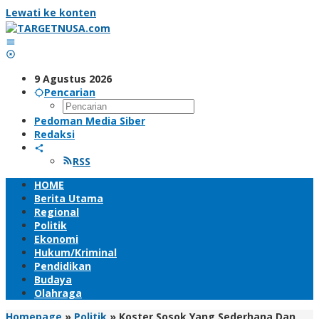
Lewati ke konten
9 Agustus 2026
Pencarian
Pedoman Media Siber
Redaksi
RSS
HOME
Berita Utama
Regional
Politik
Ekonomi
Hukum/Kriminal
Pendidikan
Budaya
Olahraga
Homepage
»
Politik
»
Koster Sosok Yang Sederhana Dan