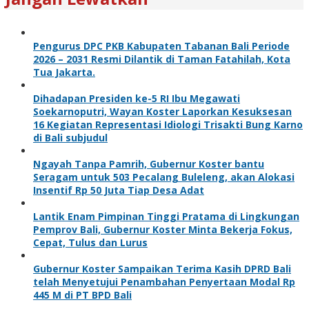
Pengurus DPC PKB Kabupaten Tabanan Bali Periode
2026 – 2031 Resmi Dilantik di Taman Fatahilah, Kota
Tua Jakarta.
Dihadapan Presiden ke-5 RI Ibu Megawati
Soekarnoputri, Wayan Koster Laporkan Kesuksesan
16 Kegiatan Representasi Idiologi Trisakti Bung Karno
di Bali subjudul
Ngayah Tanpa Pamrih, Gubernur Koster bantu
Seragam untuk 503 Pecalang Buleleng, akan Alokasi
Insentif Rp 50 Juta Tiap Desa Adat
Lantik Enam Pimpinan Tinggi Pratama di Lingkungan
Pemprov Bali, Gubernur Koster Minta Bekerja Fokus,
Cepat, Tulus dan Lurus
Gubernur Koster Sampaikan Terima Kasih DPRD Bali
telah Menyetujui Penambahan Penyertaan Modal Rp
445 M di PT BPD Bali