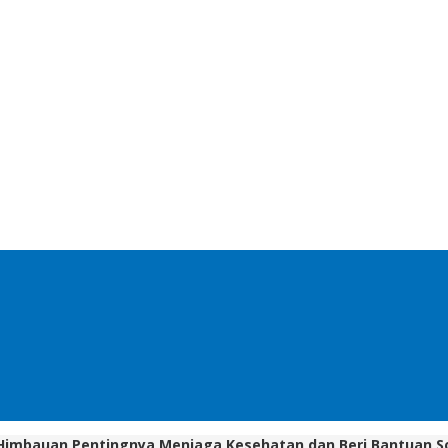
n Himbauan Pentingnya Menjaga Kesehatan dan Beri Bantuan So