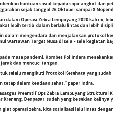
memberikan bantuan sosial kepada sopir angkot dan
ggarakan sejak tanggal 26 Oktober sampai 8 Nopemb
an dalam Operasi Zebra Lempuyang 2020 kali ini, l
 lebih tertib dalam berlalu lintas dan lebih disipl
lin dalam mengendara dan menjalankan protokol ke
temui wartawan Target Nusa di sela – sela kegiatan b
i pada masa pandemi, Kombes Pol Indara menekanka
jarak dan mencuci tangan.
tuk selalu mengikuti Protokol Kesehata yang sudah
 tetap dalam keadaan sehat,” papar Indra.
 Kasatgas Preemtif Ops Zebra Lempuyang Struktural
Kreneng, Denpasar, sudah yang ke sekian kalinya ya
iat operasi zebra, kita sosialisasi lalu lintas de