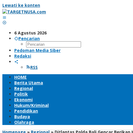
Lewati ke konten
6 Agustus 2026
Pencarian
Pedoman Media Siber
Redaksi
RSS
HOME
Berita Utama
Regional
Politik
Ekonomi
Hukum/Kriminal
Pendidikan
Budaya
Olahraga
Homepage
»
Regional
»
Ditlantas Polda Bali Gencar Berika