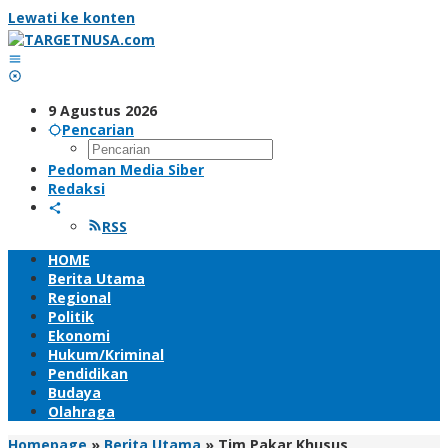
Lewati ke konten
9 Agustus 2026
Pencarian
Pedoman Media Siber
Redaksi
RSS
HOME
Berita Utama
Regional
Politik
Ekonomi
Hukum/Kriminal
Pendidikan
Budaya
Olahraga
Homepage
»
Berita Utama
»
Tim Pakar Khusus