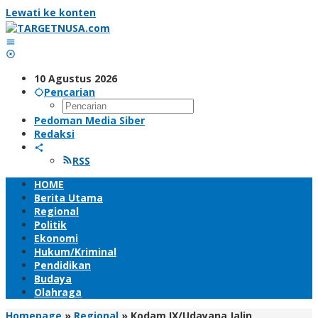
Lewati ke konten
10 Agustus 2026
Pencarian
Pedoman Media Siber
Redaksi
RSS
HOME
Berita Utama
Regional
Politik
Ekonomi
Hukum/Kriminal
Pendidikan
Budaya
Olahraga
Homepage
»
Regional
»
Kodam IX/Udayana Jalin