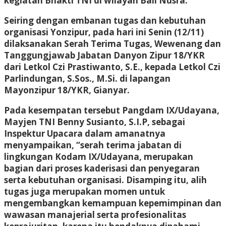
kegiatan Bhakti TNI di wilayah Bali Nusra.
Seiring dengan embanan tugas dan kebutuhan
organisasi Yonzipur, pada hari ini Senin (12/11)
dilaksanakan Serah Terima Tugas, Wewenang dan
Tanggungjawab Jabatan Danyon Zipur 18/YKR
dari Letkol Czi Prastiwanto, S.E., kepada Letkol Czi
Parlindungan, S.Sos., M.Si. di lapangan
Mayonzipur 18/YKR, Gianyar.
Pada kesempatan tersebut Pangdam IX/Udayana,
Mayjen TNI Benny Susianto, S.I.P, sebagai
Inspektur Upacara dalam amanatnya
menyampaikan, “serah terima jabatan di
lingkungan Kodam IX/Udayana, merupakan
bagian dari proses kaderisasi dan penyegaran
serta kebutuhan organisasi. Disamping itu, alih
tugas juga merupakan momen untuk
mengembangkan kemampuan kepemimpinan dan
wawasan manajerial serta profesionalitas