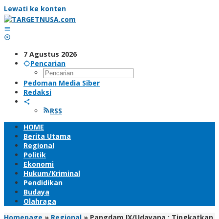
Lewati ke konten
7 Agustus 2026
Pencarian
Pedoman Media Siber
Redaksi
RSS
HOME
Berita Utama
Regional
Politik
Ekonomi
Hukum/Kriminal
Pendidikan
Budaya
Olahraga
Homepage
»
Regional
»
Pangdam IX/Udayana : Tingkatkan