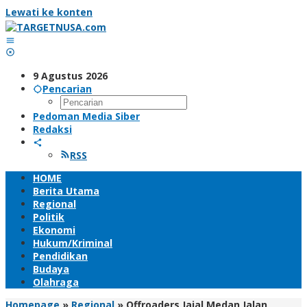
Lewati ke konten
9 Agustus 2026
Pencarian
Pedoman Media Siber
Redaksi
RSS
HOME
Berita Utama
Regional
Politik
Ekonomi
Hukum/Kriminal
Pendidikan
Budaya
Olahraga
Homepage
»
Regional
»
Offroaders Jajal Medan Jalan