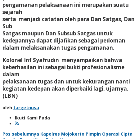
pengamanan pelaksanaan ini merupakan suatu
sejarah
serta menjadi catatan oleh para Dan Satgas, Dan
Sub
Satgas maupun Dan Subsub Satgas untuk
kedepannya dapat dijafikan sebagai pedoman
dalam melaksanakan tugas pengamanan.
Kolonel Inf Syafrudin menyampaikan bahwa
keberhasilan ini sebagai bukti profesionalisme
dalam
pelaksanaan tugas dan untuk kekurangan nanti
kegiatan kedepan akan diperbaiki lagi, ujarnya.
(LBN)
oleh
targetnusa
Ikuti Kami Pada
Navigasi
Pos sebelumnya
Kapolres Mojokerto Pimpin Operasi Cipta