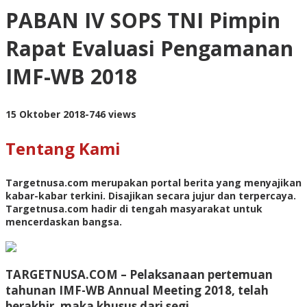
SOPS
PABAN IV SOPS TNI Pimpin
TNI
Pimpin
Rapat Evaluasi Pengamanan
Rapat
Evaluasi
IMF-WB 2018
Pengamanan
IMF-
WB
2018
oleh
15 Oktober 2018
-
746 views
targetnusa
Tentang Kami
Targetnusa.com
merupakan portal berita yang menyajikan
kabar-kabar terkini. Disajikan secara jujur dan terpercaya.
Targetnusa.com hadir di tengah masyarakat untuk
mencerdaskan bangsa.
TARGETNUSA.COM
– Pelaksanaan pertemuan
tahunan IMF-WB Annual Meeting 2018, telah
berakhir, maka khusus dari segi