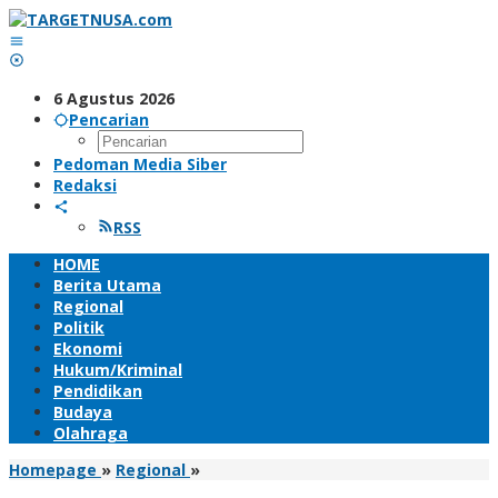
Lewati
ke
konten
6 Agustus 2026
Pencarian
Pedoman Media Siber
Redaksi
RSS
HOME
Berita Utama
Regional
Politik
Ekonomi
Hukum/Kriminal
Pendidikan
Budaya
Olahraga
PABAN
Homepage
»
Regional
»
IV