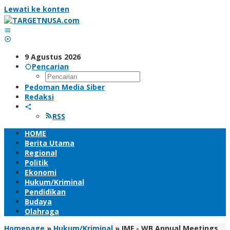
Lewati ke konten
9 Agustus 2026
Pencarian
Pedoman Media Siber
Redaksi
RSS
HOME
Berita Utama
Regional
Politik
Ekonomi
Hukum/Kriminal
Pendidikan
Budaya
Olahraga
Homepage
»
Hukum/Kriminal
»
IMF - WB Annual Meetings