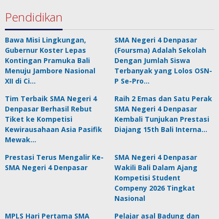
Pendidikan
Bawa Misi Lingkungan,
SMA Negeri 4 Denpasar
Gubernur Koster Lepas
(Foursma) Adalah Sekolah
Kontingan Pramuka Bali
Dengan Jumlah Siswa
Menuju Jambore Nasional
Terbanyak yang Lolos OSN-
XII di Ci…
P Se-Pro…
Tim Terbaik SMA Negeri 4
Raih 2 Emas dan Satu Perak
Denpasar Berhasil Rebut
SMA Negeri 4 Denpasar
Tiket ke Kompetisi
Kembali Tunjukan Prestasi
Kewirausahaan Asia Pasifik
Diajang 15th Bali Interna…
Mewak…
Prestasi Terus Mengalir Ke-
SMA Negeri 4 Denpasar
SMA Negeri 4 Denpasar
Wakili Bali Dalam Ajang
Kompetisi Student
Compeny 2026 Tingkat
Nasional
MPLS Hari Pertama SMA
Pelajar asal Badung dan