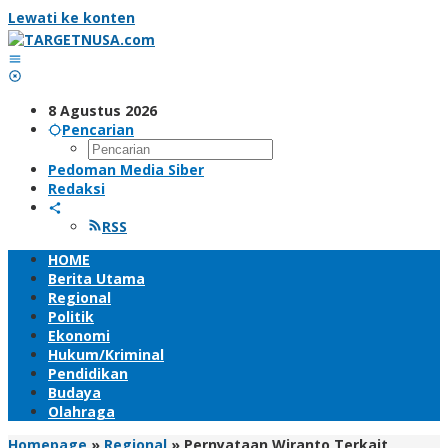
Lewati ke konten
8 Agustus 2026
Pencarian
Pedoman Media Siber
Redaksi
RSS
HOME
Berita Utama
Regional
Politik
Ekonomi
Hukum/Kriminal
Pendidikan
Budaya
Olahraga
Homepage
»
Regional
»
Pernyataan Wiranto Terkait