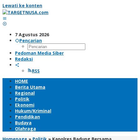
Lewati ke konten
7 Agustus 2026
Pencarian
Pedoman Media Siber
Redaksi
RSS
HOME
Berita Utama
Regional
Politik
Ekonomi
Hukum/Kriminal
Pendidikan
Budaya
Olahraga
Homepage
»
Politik
»
Kapolres Badung Bersama