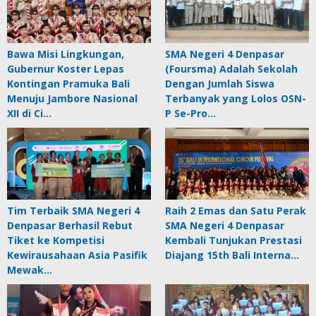
Bawa Misi Lingkungan,
SMA Negeri 4 Denpasar
Gubernur Koster Lepas
(Foursma) Adalah Sekolah
Kontingan Pramuka Bali
Dengan Jumlah Siswa
Menuju Jambore Nasional
Terbanyak yang Lolos OSN-
XII di Ci…
P Se-Pro…
Tim Terbaik SMA Negeri 4
Raih 2 Emas dan Satu Perak
Denpasar Berhasil Rebut
SMA Negeri 4 Denpasar
Tiket ke Kompetisi
Kembali Tunjukan Prestasi
Kewirausahaan Asia Pasifik
Diajang 15th Bali Interna…
Mewak…