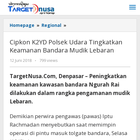
Lewati
ke
konten
Cipkon
Homepage
»
Regional
»
K2YD
Polsek
Cipkon K2YD Polsek Udara Tingkatkan
Udara
Keamanan Bandara Mudik Lebaran
Tingkatkan
Keamanan
oleh
12 Juni 2018
-
799 views
Bandara
targetnusa
Mudik
TargetNusa.Com, Denpasar – Peningkatkan
Lebaran
keamanan kawasan bandara Ngurah Rai
dilakukan dalam rangka pengamanan mudik
Lebaran.
Demikian perwira pengawas (pawas) Iptu
Rachmadan menyebutkan saat memimpin
operasi di pintu masuk tolgate bandara, Selasa