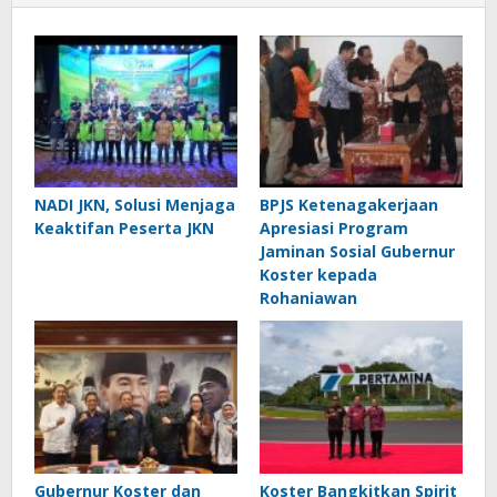
NADI JKN, Solusi Menjaga
BPJS Ketenagakerjaan
Keaktifan Peserta JKN
Apresiasi Program
Jaminan Sosial Gubernur
Koster kepada
Rohaniawan
Gubernur Koster dan
Koster Bangkitkan Spirit