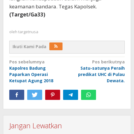
keamanan bandara. Tegas Kapolsek.
(Target/Ga33)
oleh
targetnusa
Ikuti Kami Pada
Navigasi
Pos sebelumnya
Pos berikutnya
Kapolres Badung
Satu-satunya Peraih
pos
Paparkan Operasi
predikat UHC di Pulau
Ketupat Agung 2018
Dewata.
Jangan Lewatkan