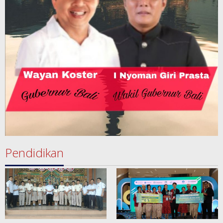
Pendidikan