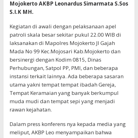
Mojokerto AKBP Leonardus Simarmata S.Sos
S.I.K MH.
Kegiatan di awali dengan pelaksanaan apel
patroli skala besar sekitar pukul 22.00 WIB di
laksanakan di Mapolres Mojokerto Jl Gajah
Mada No 99 Kec.Mojosari Kab.Mojokerto dan
bersinergi dengan Kodim 0815, Dinas
Perhubungan, Satpol PP, PMI, dan beberapa
instansi terkait lainnya. Ada beberapa sasaran
utama yakni tempat tempat ibadah Gereja,
Tempat Keramaian yang banyak berkumpul
muda mudi dan tempat sepi yang menjadi
rawan kejahatan.
Dalam press konferens nya kepada media yang
meliput, AKBP Leo menyampaikan bahwa