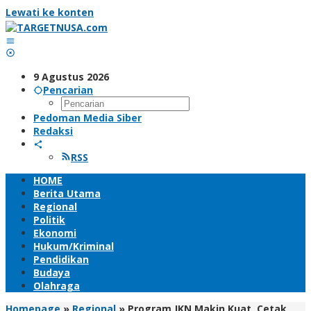
Lewati ke konten
9 Agustus 2026
Pencarian
Pedoman Media Siber
Redaksi
RSS
HOME
Berita Utama
Regional
Politik
Ekonomi
Hukum/Kriminal
Pendidikan
Budaya
Olahraga
Homepage
»
Regional
»
Program JKN Makin Kuat, Cetak