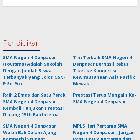
Pendidikan
SMA Negeri 4 Denpasar
Tim Terbaik SMA Negeri 4
(Foursma) Adalah Sekolah
Denpasar Berhasil Rebut
Dengan Jumlah Siswa
Tiket ke Kompetisi
Terbanyak yang Lolos OSN-
Kewirausahaan Asia Pasifik
P Se-Pro…
Mewak…
Raih 2 Emas dan Satu Perak
Prestasi Terus Mengalir Ke-
SMA Negeri 4 Denpasar
SMA Negeri 4 Denpasar
Kembali Tunjukan Prestasi
Diajang 15th Bali Interna…
SMA Negeri 4 Denpasar
MPLS Hari Pertama SMA
Wakili Bali Dalam Ajang
Negeri 4 Denpasar ; Jangan
Kompetisi Student
Ragu untuk Bertanya dan