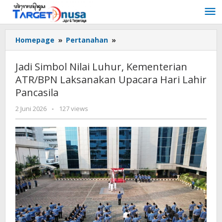
Lewati
ke
konten
Jadi
Homepage
»
Pertanahan
»
Simbol
Nilai
Jadi Simbol Nilai Luhur, Kementerian
Luhur,
ATR/BPN Laksanakan Upacara Hari Lahir
Kementerian
Pancasila
ATR/BPN
Laksanakan
oleh
2 Juni 2026
-
127 views
Upacara
targetnusa
Hari
Lahir
Pancasila