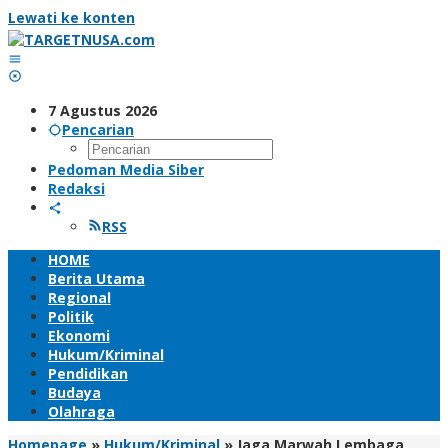
Lewati ke konten
7 Agustus 2026
Pencarian
Pedoman Media Siber
Redaksi
RSS
HOME
Berita Utama
Regional
Politik
Ekonomi
Hukum/Kriminal
Pendidikan
Budaya
Olahraga
Homepage
»
Hukum/Kriminal
»
Jaga Marwah Lembaga,