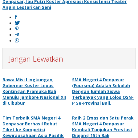
Denpasar, Ibu Putri Koster Apresiasi Konsistensi Teater
Angin Lestarikan Seni
Jangan Lewatkan
Bawa Misi Lingkungan,
SMA Negeri 4 Denpasar
Gubernur Koster Lepas
(Foursma) Adalah Sekolah
Kontingan Pramuka Bali
Dengan Jumlah Siswa
Menuju Jambore Nasional XII
Terbanyak yang Lolos OSN-
di Cibubur
P Se-Provinsi Bali.
Tim Terbaik SMA Negeri 4
Raih 2 Emas dan Satu Perak
Denpasar Berhasil Rebut
SMA Negeri 4 Denpasar
Tiket ke Kompetisi
Kembali Tunjukan Prestasi
Kewirausahaan Asia Pasifik
Diajang 15th Bali