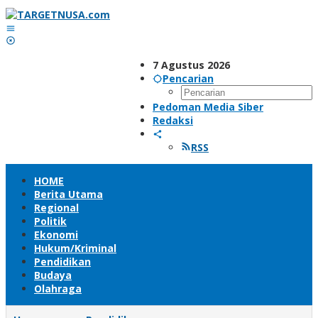
Lewati
ke
konten
7 Agustus 2026
Pencarian
Pedoman Media Siber
Redaksi
RSS
HOME
Berita Utama
Regional
Politik
Ekonomi
Hukum/Kriminal
Pendidikan
Budaya
Olahraga