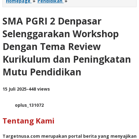
SMA
Homepage
»
Pendidikan
»
PGRI
2
SMA PGRI 2 Denpasar
Denpasar
Selenggarakan
Workshop
Selenggarakan Workshop
Dengan
Tema
Dengan Tema Review
Review
Kurikulum
Kurikulum dan Peningkatan
dan
Peningkatan
Mutu Pendidikan
Mutu
Pendidikan
oleh
15 Juli 2025
-
448 views
targetnusa
oplus_131072
Tentang Kami
Targetnusa.com
merupakan portal berita yang menyajikan