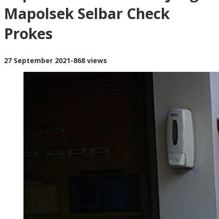
Check
Mapolsek Selbar Check
Prokes</strong>
Prokes
oleh
27 September 2021
-
868 views
targetnusa