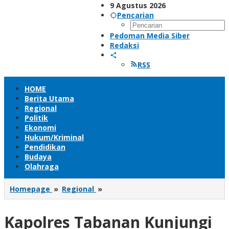
9 Agustus 2026
Pencarian
Pedoman Media Siber
Redaksi
RSS
HOME
Berita Utama
Regional
Politik
Ekonomi
Hukum/Kriminal
Pendidikan
Budaya
Olahraga
<strong>Kapolres
Homepage
»
Regional
»
Tabanan
Kunjungi
Kapolres Tabanan Kunjungi
Mapolsek
Selbar