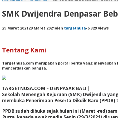
SMK Dwijendra Denpasar Beb
29 Maret 2021
29 Maret 2021
oleh
targetnusa
-
6,329 views
Tentang Kami
Targetnusa.com
merupakan portal berita yang menyajikan k
mencerdaskan bangsa.
TARGETNUSA.COM – DENPASAR BALI |
Sekolah Menengah Kejuruan (SMK) Dwijendra yang b
membuka Penerimaan Peserta Dikdik Baru (PPDB) t
PPDB sudah dibuka sejak bulan ini (Maret -red) sa
Putra, kepada awak media Senin (29/3/2021) diruan