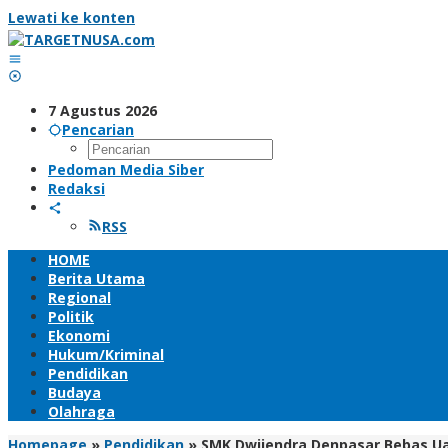
Lewati ke konten
7 Agustus 2026
Pencarian
Pedoman Media Siber
Redaksi
RSS
HOME
Berita Utama
Regional
Politik
Ekonomi
Hukum/Kriminal
Pendidikan
Budaya
Olahraga
Homepage
»
Pendidikan
»
SMK Dwijendra Denpasar Bebas U