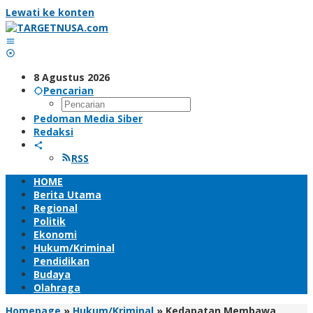
Lewati ke konten
8 Agustus 2026
Pencarian
Pedoman Media Siber
Redaksi
RSS
HOME
Berita Utama
Regional
Politik
Ekonomi
Hukum/Kriminal
Pendidikan
Budaya
Olahraga
Homepage
»
Hukum/Kriminal
»
Kedapatan Membawa