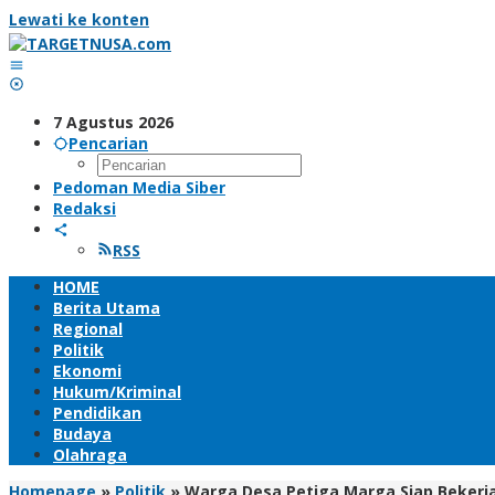
Lewati ke konten
7 Agustus 2026
Pencarian
Pedoman Media Siber
Redaksi
RSS
HOME
Berita Utama
Regional
Politik
Ekonomi
Hukum/Kriminal
Pendidikan
Budaya
Olahraga
Homepage
»
Politik
»
Warga Desa Petiga Marga Siap Bekerj