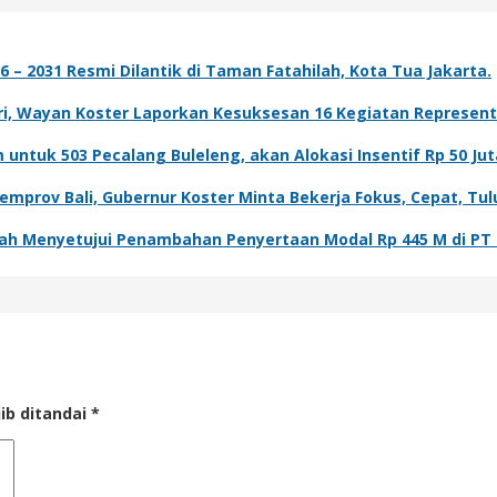
– 2031 Resmi Dilantik di Taman Fatahilah, Kota Tua Jakarta.
, Wayan Koster Laporkan Kesuksesan 16 Kegiatan Representasi
ntuk 503 Pecalang Buleleng, akan Alokasi Insentif Rp 50 Jut
mprov Bali, Gubernur Koster Minta Bekerja Fokus, Cepat, Tul
lah Menyetujui Penambahan Penyertaan Modal Rp 445 M di PT 
ib ditandai
*